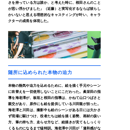
さを持っている方は誰か、と考えた時に、桜田さんのこと
が思い浮かびました」（近藤）と実写化するならば彼らし
かいないと思える理想的なキャスティングが叶い、キャラ
クターの成長を体現した。
随所に込められた本物の迫力
本物の熱気や迫力を込めるために、絵を描く手元やシーン
に吹替えを一切使用しないことにこだわった。眞栄田の指
導を海老澤が、板垣と桜田の指導は、かねて山口つばさと
親交があり、原作にも絵を提供している川田龍が担った。
海老澤と川田は、撮影中も絵のシーンがある日には欠かさ
ず現場に駆けつけ、役者たちは絵を描く姿勢、画材の扱い
方、筆の持ち方、走らせ方など、絵描きが見てもしっくり
くるものになるまで猛特訓。海老澤や川田が「違和感がな