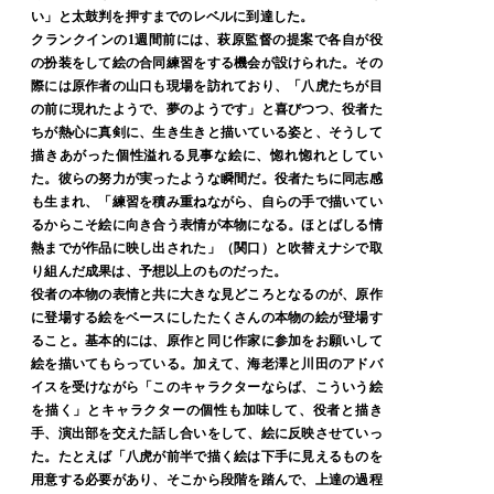
い」と太鼓判を押すまでのレベルに到達した。
クランクインの1週間前には、萩原監督の提案で各自が役
の扮装をして絵の合同練習をする機会が設けられた。その
際には原作者の山口も現場を訪れており、「八虎たちが目
の前に現れたようで、夢のようです」と喜びつつ、役者た
ちが熱心に真剣に、生き生きと描いている姿と、そうして
描きあがった個性溢れる見事な絵に、惚れ惚れとしてい
た。彼らの努力が実ったような瞬間だ。役者たちに同志感
も生まれ、「練習を積み重ねながら、自らの手で描いてい
るからこそ絵に向き合う表情が本物になる。ほとばしる情
熱までが作品に映し出された」（関口）と吹替えナシで取
り組んだ成果は、予想以上のものだった。
役者の本物の表情と共に大きな見どころとなるのが、原作
に登場する絵をベースにしたたくさんの本物の絵が登場す
ること。基本的には、原作と同じ作家に参加をお願いして
絵を描いてもらっている。加えて、海老澤と川田のアドバ
イスを受けながら「このキャラクターならば、こういう絵
を描く」とキャラクターの個性も加味して、役者と描き
手、演出部を交えた話し合いをして、絵に反映させていっ
た。たとえば「八虎が前半で描く絵は下手に見えるものを
用意する必要があり、そこから段階を踏んで、上達の過程