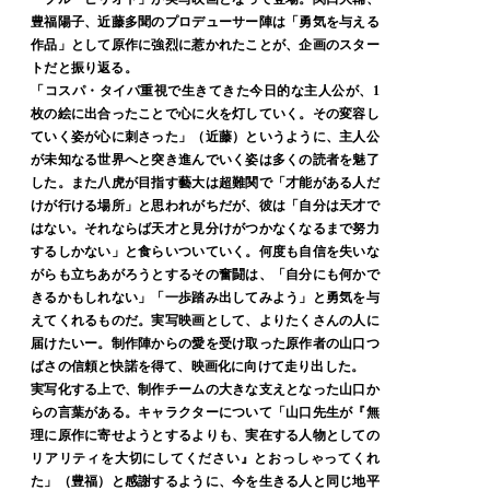
豊福陽子、近藤多聞のプロデューサー陣は「勇気を与える
作品」として原作に強烈に惹かれたことが、企画のスター
トだと振り返る。
「コスパ・タイパ重視で生きてきた今日的な主人公が、1
枚の絵に出合ったことで心に火を灯していく。その変容し
ていく姿が心に刺さった」（近藤）というように、主人公
が未知なる世界へと突き進んでいく姿は多くの読者を魅了
した。また八虎が目指す藝大は超難関で「才能がある人だ
けが行ける場所」と思われがちだが、彼は「自分は天才で
はない。それならば天才と見分けがつかなくなるまで努力
するしかない」と食らいついていく。何度も自信を失いな
がらも立ちあがろうとするその奮闘は、「自分にも何かで
きるかもしれない」「一歩踏み出してみよう」と勇気を与
えてくれるものだ。実写映画として、よりたくさんの人に
届けたいー。制作陣からの愛を受け取った原作者の山口つ
ばさの信頼と快諾を得て、映画化に向けて走り出した。
実写化する上で、制作チームの大きな支えとなった山口か
らの言葉がある。キャラクターについて「山口先生が『無
理に原作に寄せようとするよりも、実在する人物としての
リアリティを大切にしてください』とおっしゃってくれ
た」（豊福）と感謝するように、今を生きる人と同じ地平