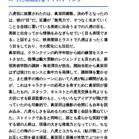
八虎役に抜擢されたのは、眞栄田郷敦。決め手となったの
は、彼の“目”だ。近藤が「無気力で、そつなく生きていく
ことを念頭に置いている美術に出合うまでの八虎の目も、
美術と出合ってから情熱をみなぎらせていく目も表現でき
る」と話すように、映画冒頭とラストで八虎はまったく違
う目をしており、その変化にも注目だ。
眞栄田は、クランクインの約半年前から絵の練習をスター
トさせた。指導は藝大受験のレジェンドとも言われる、新
宿美術学院の講師・海老澤功が担当。開始当初から眞栄田
はずば抜けたセンスと集中力を発揮して、講師陣を驚かせ
た。また後半の海のシーンにおいて八虎が転ぶ瞬間がある
が、これはキャラクターの必死さを表すために眞栄田が提
案したもの。スタッフ、キャストとの意見交換を何よりも
大切にする萩原監督のもと、いろいろなアイデアが飛び交
っていたのも印象的で、眞栄田は撮影の合間にも台本を読
み込み、八虎らしさを込めるために監督と会話を重ねてい
た。ストイックであると同時に、誰とも柔らかな笑顔で接
する彼の人柄は、現場の大きな推進力となっていた。ちな
みにこの海のシーンは、八虎とユカちゃん（鮎川龍二）が
お互いに殻を破る場面。眞栄田と高橋が本気でぶつかり合