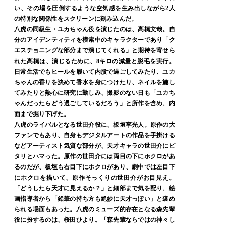
い、その場を圧倒するような空気感を生み出しながら2人
の特別な関係性をスクリーンに刻み込んだ。
八虎の同級生・ユカちゃん役を演じたのは、高橋文哉。自
分のアイデンティティを模索中のキャラクターであり「ク
エスチョニングな部分まで演じてくれる」と期待を寄せら
れた高橋は、演じるために、8キロの減量と脱毛を実行。
日常生活でもヒールを履いて内股で過ごしてみたり、ユカ
ちゃんの香りを決めて香水を身につけたり、ネイルを施し
てみたりと熱心に研究に勤しみ、撮影のない日も「ユカち
ゃんだったらどう過ごしているだろう」と所作を含め、内
面まで掘り下げた。
八虎のライバルとなる世田介役に、板垣李光人。原作の大
ファンでもあり、自身もデジタルアートの作品を手掛ける
などアーティスト気質な部分が、天才キャラの世田介にピ
タリとハマった。原作の世田介には両目の下にホクロがあ
るのだが、板垣も右目下にホクロがあり、劇中では左目下
にホクロを描いて、原作そっくりの世田介がお目見え。
「どうしたら天才に見えるか？」と細部まで気を配り、絵
画指導者から「鉛筆の持ち方も絶妙に天才っぽい」と褒め
られる場面もあった。八虎のミューズ的存在となる森先輩
役に扮するのは、桜田ひより。「森先輩ならではの神々し