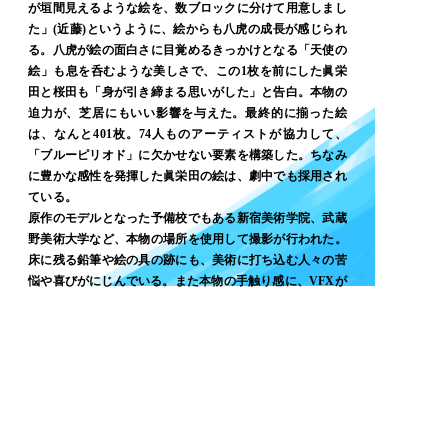
が垣間見えるような絵を、数ブロックに分けて用意しまし
た」(近藤)というように、絵からも八虎の成長が感じられ
る。八虎が絵の面白さに目覚めるきっかけとなる「天使の
絵」も息を呑むような美しさで、この1枚を前にした眞栄
田と桜田も「身が引き締まる思いがした」と告白。本物の
迫力が、芝居にもいい影響を与えた。最終的に揃った絵
は、なんと401枚。74人ものアーティストが協力して、
「ブルーピリオド」に欠かせない要素を構築した。ちなみ
に豊かな感性を発揮した眞栄田の絵は、劇中でも採用され
ている。
原作のモデルとなった予備校でもある新宿美術学院、武蔵
野美術大学など、本物の場所を使用して撮影が行われた。
床に残る鉛筆や絵の具の跡にも、美術に打ち込む人々の苦
悩や喜びがにじんでいる。また本物の手触り感に、VFXが
融合することで本作はさらなる進化を遂げている。渋谷の
空に八虎がふわりと浮かび上がるシーンは、これから新た
な世界が広がっていくワクワク感に満ちた一幕。VFXを担
当した巻田勇輔は「皆さんの見知った渋谷の風景が少し違
って見えるとうれしい」と吐露。八虎が「自分にとっての
縁とは、金属のようだ」と閃くバスの場面もインパクトが
あり、同じくVFXの太田貴寛（共にKASSEN）は「眞栄