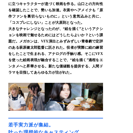
に立つキャラクターが息づく映画を作る。山口との方向性
を確認したことで、勢いも加速。衣裳やヘアメイクも「原
作ファンを裏切らないものに」という意気込みと共に、
「コスプレにしない」ことが大原則となった。
大きなチャレンジとなったのが、“絵を描く”というアクシ
ョンを映画で魅せるためにはどうしたらよいか？という課
題だ。メガホンは、VFX演出とみずみずしい青春劇で定評
のある萩原健太郎監督に託された。役者が実際に絵の練習
をしたことで生まれる、アナログの手触り感。そこにVFX
を使った絵画表現が融合することで、“絵を描く”過程をエ
ンタメへと昇華させる。新たな価値観を提供する、人間ド
ラマを目指してあらゆる力が注がれた。
若手実力派が集結。
叶った理想的なキャスティング