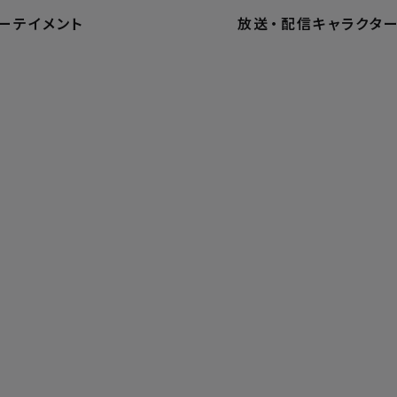
ーテイメント
放送
・
配信
キャラクタ