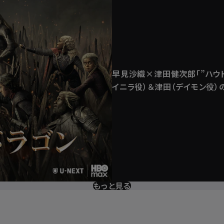
早見沙織×津田健次郎「”ハウ
イニラ役）＆津田（デイモン役）
もっと見る