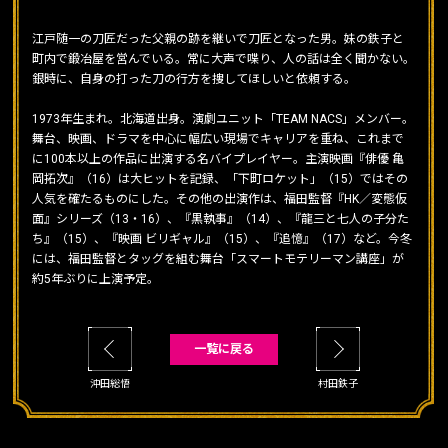
江戸随一の刀匠だった父親の跡を継いで刀匠となった男。妹の鉄子と
町内で鍛冶屋を営んでいる。常に大声で喋り、人の話は全く聞かない。
銀時に、自身の打った刀の行方を捜してほしいと依頼する。
1973年生まれ。北海道出身。演劇ユニット「TEAM NACS」メンバー。
舞台、映画、ドラマを中心に幅広い現場でキャリアを重ね、これまで
に100本以上の作品に出演する名バイプレイヤー。主演映画『俳優 亀
岡拓次』（16）は大ヒットを記録、「下町ロケット」（15）ではその
人気を確たるものにした。その他の出演作は、福田監督『HK／変態仮
面』シリーズ（13・16）、『黒執事』（14）、『龍三と七人の子分た
ち』（15）、『映画 ビリギャル』（15）、『追憶』（17）など。今冬
には、福田監督とタッグを組む舞台「スマートモテリーマン講座」が
約5年ぶりに上演予定。
一覧に戻る
沖田総悟
村田鉄子