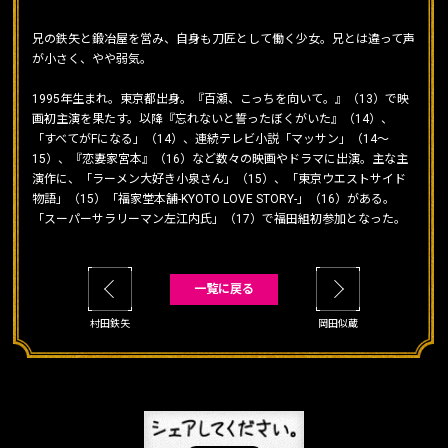
兄の鉄矢と鍛冶屋を営み、自身も刀匠として働く少女。兄とは違って声
が小さく、やや弱気。
1995年生まれ。東京都出身。『百瀬、こっちを向いて。』（13）で映
画初主演を果たす。以降『忘れないと誓ったぼくがいた』（14）、
「すべてがFになる」（14）、連続テレビ小説「マッサン」（14～
15）、『恋妻家宮本』（16）など数々の映画やドラマに出演。主な主
演作に、「ラーメン大好き小泉さん」（15）、「東京ウエストサイド
物語」（15）「福家堂本舗-KYOTO LOVE STORY-」（16）がある。
「スーパーサラリーマン左江内氏」（17）で福田組初参加となった。
一覧に戻る
村田鉄矢
岡田似蔵