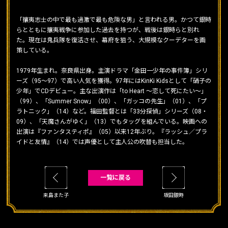
「攘夷志士の中で最も過激で最も危険な男」と言われる男。かつて銀時
らとともに攘夷戦争に参加した過去を持つが、戦後は銀時らと別れ
た。現在は鬼兵隊を復活させ、幕府を狙う、大規模なクーデターを画
策している。
1979年生まれ。奈良県出身。主演ドラマ「金田一少年の事件簿」シリ
ーズ（95～97）で高い人気を獲得。97年にはKinKi Kidsとして「硝子の
少年」でCDデビュー。主な出演作は「to Heart ～恋して死にたい～」
（99）、「Summer Snow」（00）、「ガッコの先生」（01）、「プ
ラトニック」（14）など。福田監督とは「33分探偵」シリーズ（08・
09）、「天魔さんがゆく」（13）でもタッグを組んでいる。映画への
出演は『ファンタスティポ』（05）以来12年ぶり。『ラッシュ／プラ
イドと友情』（14）では声優として主人公の吹替も担当した。
一覧に戻る
来島また子
坂田銀時