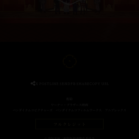
X POST
LINE SEND
FB SHARE
COPY URL