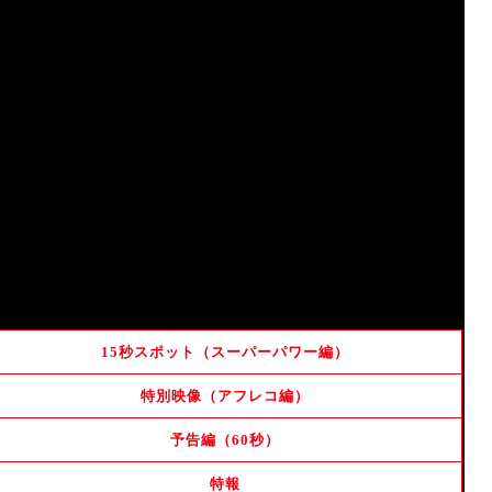
最強
敵
立
向
知
大冒険
飛
出
友
仲間
救
出来