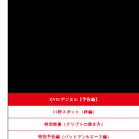
急
操
世界征服
狙
可愛
子
夏
誰
見
日
空飛
犬
親友
上手
使
猛