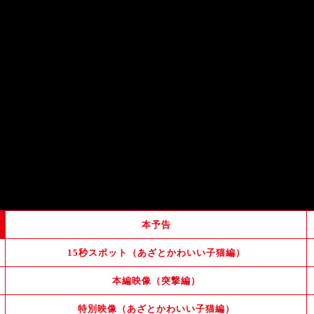
犬
猫
仲間
主人様
救
出
可愛
炸裂
未
世界征服
企
子猫
特訓中
力
合
大好
親