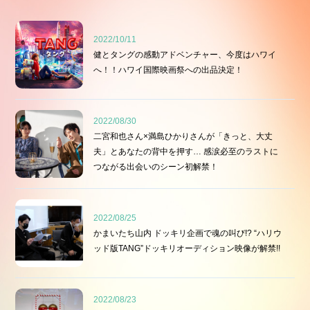
2022/10/11
健とタングの感動アドベンチャー、今度はハワイ
へ！！ハワイ国際映画祭への出品決定！
2022/08/30
二宮和也さん×満島ひかりさんが「きっと、大丈
夫」とあなたの背中を押す… 感涙必至のラストに
つながる出会いのシーン初解禁！
2022/08/25
かまいたち山内 ドッキリ企画で魂の叫び!? “ハリウ
ッド版TANG”ドッキリオーディション映像が解禁!!
2022/08/23