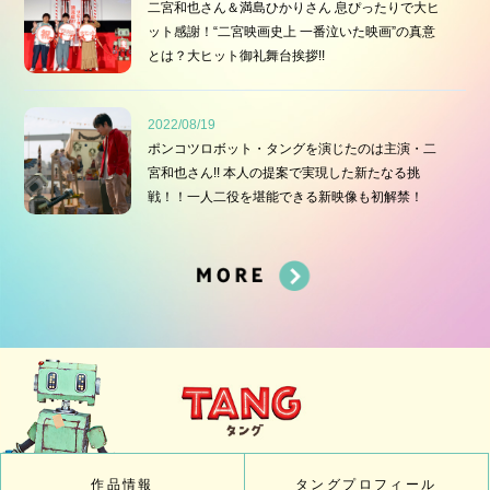
二宮和也さん＆満島ひかりさん 息ぴったりで大ヒ
ット感謝！“二宮映画史上 一番泣いた映画”の真意
とは？大ヒット御礼舞台挨拶!!
2022/08/19
ポンコツロボット・タングを演じたのは主演・二
宮和也さん!! 本人の提案で実現した新たなる挑
戦！！一人二役を堪能できる新映像も初解禁！
作品情報
タングプロフィール