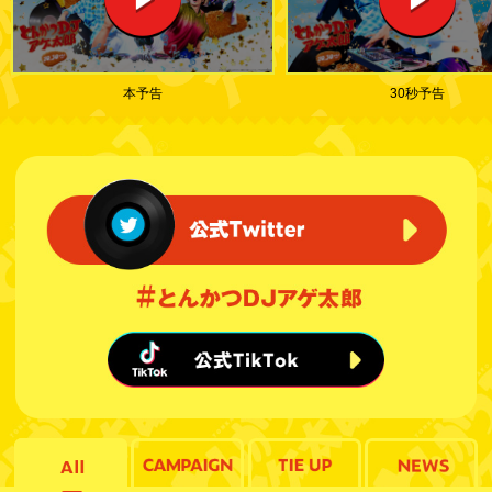
本予告
30秒予告