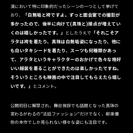
演において特に印象的だったシーンの一つとして挙げて
おり、
「白無垢と袴ですよ。ずっと面会室での撮影が
多かったので、後半に向けて(真珠と)接点が増えてい
くのは嬉しかったです。」
としたうえで
「それこそア
ラタは袴を着たり、真珠は白無垢姿になったり、他に
も白いタキシードを着たり、スーツも何種類かあっ
て、アラタというキャラクターのおかげで色々な格好
いい服装を着ることができたのは楽しかったですね。
そういうところも映画の中で注目してもらえたら嬉し
いです。」
とコメント。
公開初日に解禁され、舞台挨拶でも話題となった真珠の
変わるがわるの”法廷ファッション”だけでなく、柳楽優
弥の本作でしか見られない様々な姿にも注目です。