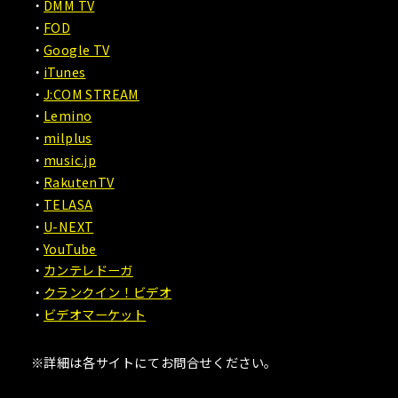
DMM TV
FOD
Google TV
iTunes
J:COM STREAM
Lemino
milplus
music.jp
RakutenTV
TELASA
U-NEXT
YouTube
カンテレドーガ
クランクイン！ビデオ
ビデオマーケット
※詳細は各サイトにてお問合せください。