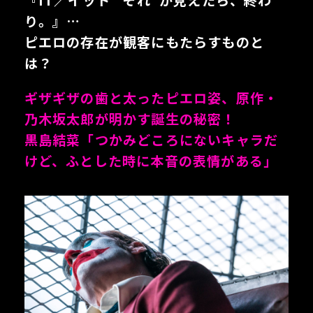
『IT／イット “それ”が見えたら、終わ
り。』…
ピエロの存在が観客にもたらすものと
は？
ギザギザの歯と太ったピエロ姿、原作・
乃木坂太郎が明かす誕生の秘密！
黒島結菜「つかみどころにないキャラだ
けど、ふとした時に本音の表情がある」