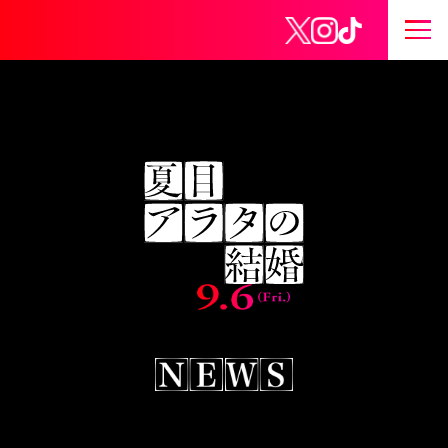
公式Xアカウント
公式Instagramア
公式TikTokア
サ
イ
ト
メ
ニ
ュ
ー
開
閉