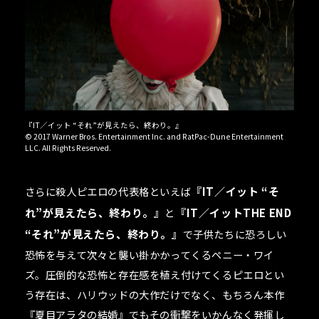
『IT／イット “それ”が見えたら、終わり。』
© 2017 Warner Bros. Entertainment Inc. and RatPac-Dune Entertainment
LLC. All Rights Reserved.
さらに殺人ピエロの代表格といえば
『IT／イット “そ
れ”が見えたら、終わり。』
と
『IT／イットTHE END
“それ”が見えたら、終わり。』
で子供たちに恐ろしい
恐怖を与えて次々と襲い掛かかってくるペニー・ワイ
ズ。圧倒的な恐怖と存在感を植え付けてくるピエロとい
う存在は、ハリウッドの大作だけでなく、もちろん本作
『夏目アラタの結婚』でもその衝撃をいかんなく発揮し