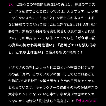
い」
と語るこの特徴的な歯並びの再現は、特注のマウス
ピースを制作することによって実現。大きすぎず、出っ歯
にならないように、ちゃんと口を閉じられるようにする
など細部までこだわり抜くために制作に5カ月もの期間が
要され、黒島さん自身も何度も試着し改良が加えられ続
けた。その甲斐あって、原作ファンからも
「ガタボロ歯
の真珠の怖かわ再現性凄い」「品川ピエロを演じるな
ら、これ以上は無い」
と絶賛も相次ぐ結果に！
ガタガタの歯をした太ったピエロという衝撃のビジュア
ルの品川真珠。このガタガタの歯、そしてピエロ姿こそ
が物語の“ある秘密”を解き明かすための重要なアイテム
となっています。キャラクターの造形そのものが謎解きの
大きなヒントとなっている本作。なぜ真珠の歯はガタガ
タなのか？連続殺人犯を演じた黒島さんは
「サスペンス