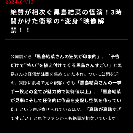
2024/09/12
絶賛が相次ぐ黒島結菜の怪演！3時
間かけた衝撃の“変身”映像解
禁！！
公開前から
「黒島結菜さんの狂気が印象的」
、
「予告
だけで”怖い”を植え付けてくる黒島さんすごい」
と黒
島さんの怪演が注目を集めていた本作。ついに公開を迎
え、実際に劇場で見た観客からも
「黒島結菜さんの一挙
手一投足の全てが魅力的で期待値以上」
、
「黒島結菜
が見事にそして圧倒的に作品を支配し空気を作ってい
た」
という声が寄せられているほか、
「真珠が真珠すぎ
てすごい」
と原作ファンからも絶賛が相次いでいます！