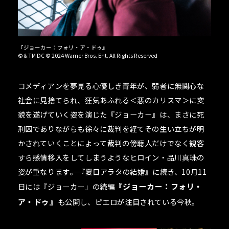
『ジョーカー：フォリ・ア・ドゥ』
© & TM DC © 2024 Warner Bros. Ent. All Rights Reserved
コメディアンを夢見る心優しき青年が、弱者に無関心な
社会に見捨てられ、狂気あふれる＜悪のカリスマ＞に変
貌を遂げていく姿を演じた『ジョーカー』は、まさに死
刑囚でありながらも徐々に裁判を経てその生い立ちが明
かされていくことによって裁判の傍聴人だけでなく観客
すら感情移入をしてしまうようなヒロイン・品川真珠の
姿が重なります――。『夏目アラタの結婚』に続き、10月11
日には『ジョーカー」の続編
『ジョーカー：フォリ・
ア・ドゥ』
も公開し、ピエロが注目されている今秋。