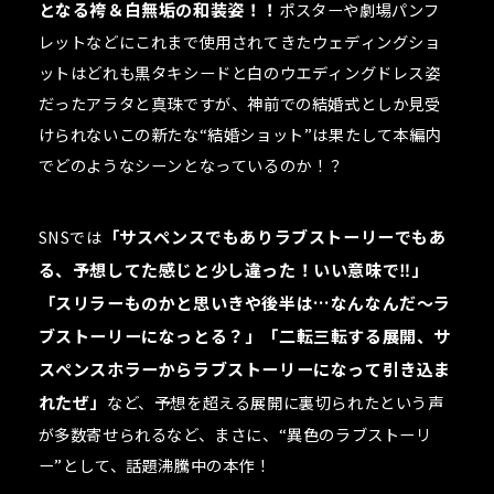
となる袴＆白無垢の和装姿！！
ポスターや劇場パンフ
レットなどにこれまで使用されてきたウェディングショ
ットはどれも黒タキシードと白のウエディングドレス姿
だったアラタと真珠ですが、神前での結婚式としか見受
けられないこの新たな“結婚ショット”は果たして本編内
でどのようなシーンとなっているのか！？
SNSでは
「サスペンスでもありラブストーリーでもあ
る、予想してた感じと少し違った！いい意味で‼️」
「スリラーものかと思いきや後半は…なんなんだ〜ラ
ブストーリーになっとる？」「二転三転する展開、サ
スペンスホラーからラブストーリーになって引き込ま
れたぜ」
など、予想を超える展開に裏切られたという声
が多数寄せられるなど、まさに、“異色のラブストーリ
ー”として、話題沸騰中の本作！