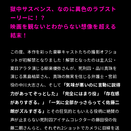
獄中サスペンス、なのに異色のラブスト
ーリーに！？
映画を観ないとわからない想像を超える
結末！
この度、本作を彩った豪華キャストたちの撮影オフショ
ットが初解禁となりました！解禁となったのは主人公・
夏目アラタ演じる柳楽優弥さんが、死刑囚・品川真珠を
演じる黒島結菜さん、真珠の無実を信じる弁護士・宮前
役の中川大志さん、そして
「気味が悪いのに言動に説得
力があってぞっとした」「完全にはまり役」「存在感
がありすぎる。」「一気に全部かっさらってく佐藤二
朗がズルすぎる」
とその狂気的ともいえる役柄に絶賛の
声が止まらない死刑囚アイテムコレクターの藤田役の佐
藤二朗さんらと、それぞれ2ショットでカメラに目線を送