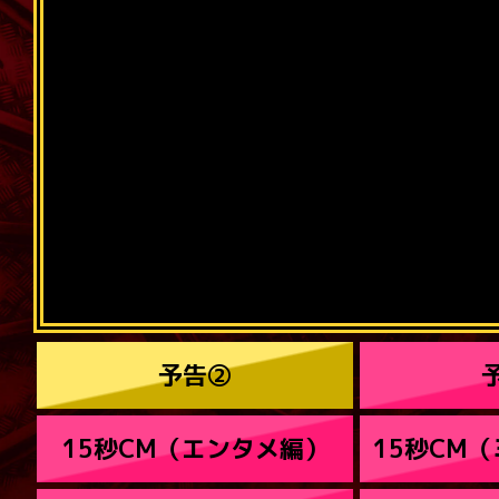
予告②
15秒CM（エンタメ編）
15秒CM