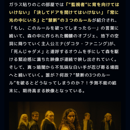
ガラス貼りのこの部屋では
「“監視者”に背を向けては
いけない」「決してドアを開けてはいけない」「常に
光の中にいろ」と“禁断”の３つのルール
が紹介され、
「もし、このルールを破ってしまったら…」の言葉に
続いて、森の中に作られた髑髏のオブジェ、地下の空
洞に降りていく主人公ミナ(ダコタ・ファニング)が、
「死んじゃダメ」と連呼するオウムを手にして森を駆
ける緊迫感に満ちた映像が連続で映し出されていく。
そして、真っ暗闇から不気味な白い手が忍び寄る場面
へと続いていく。誰が？何故？“禁断の3つのルー
ル”を破るとどうなってしまうのか？！予測不能の結
末に、期待高まる映像となっている。