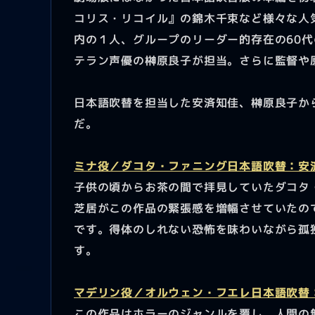
コリス・リコイル』の錦木千束など様々な人
内の１人、グループのリーダー的存在の60
テラン声優の榊原良子が担当。さらに監督や
日本語吹替を担当した安済知佳、榊原良子か
だ。
ミナ役／ダコタ・ファニング日本語吹替：安
子供の頃からお茶の間で拝見していたダコタ
芝居がこの作品の緊張感を増幅させていたの
です。得体のしれない恐怖を味わいながら孤
す。
マデリン役／オルウェン・フエレ日本語吹替
この作品はホラーのジャンルを覆し、人間の