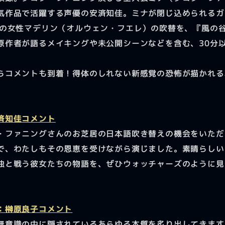
気作品で活躍する声優の安済知佳。ミナが閉じ込められるガ
代の女性マデリン（オルウェン・フエレ）の吹替を、『風の
原作者が語るメイキングや未公開シーンなどを含む、30分
らコメントも到着！得体のしれない新感覚の恐怖が描かれる
済知佳コメント
・ファニングさんのお芝居の日本語吹き替えの機会をいただ
で、わたしもその恩恵を受けながら演じました。素晴らしい
独と戦う彼女たちの物語を、ぜひウォッチャーズのように見
：榊原良子コメント
無意識の中に隠されているあらゆる本質を炙り出してきます