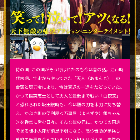
侍の国…この国がそう呼ばれたのも今は昔の話。江戸時
代末期、宇宙からやってきた「天人（あまんと）」の
台頭と廃刀令により、侍は衰退の一途をたどっていた。
かつて攘夷志士として天人と最後まで戦い「白夜叉」
と恐れられた坂田銀時も、今は腰の刀を木刀に持ち替
え、かぶき町の便利屋＜万事屋（よろずや）銀ちゃん
＞を呑気に営む日々。そんな彼の元に、かつての同志
である桂小太郎が消息不明になり、高杉晋助が挙兵し
幕府の転覆を企んでいるという知らせが入る。事件の