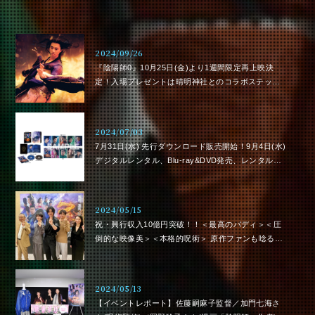
2024/09/26
『陰陽師0』10月25日(金)より1週間限定再上映決
定！入場プレゼントは晴明神社とのコラボステッカ
ー!!
2024/07/03
7月31日(水) 先行ダウンロード販売開始！9月4日(水)
デジタルレンタル、Blu-ray&DVD発売、レンタル開
始！３時間超えの豪華な映像特典や封入特典にも注
目！
2024/05/15
祝・興行収入10億円突破！！＜最高のバディ＞＜圧
倒的な映像美＞＜本格的呪術＞ 原作ファンも唸る完
成度。安倍晴明の魅力は令和でも衰え知らず！
2024/05/13
【イベントレポート】佐藤嗣麻子監督／加門七海さ