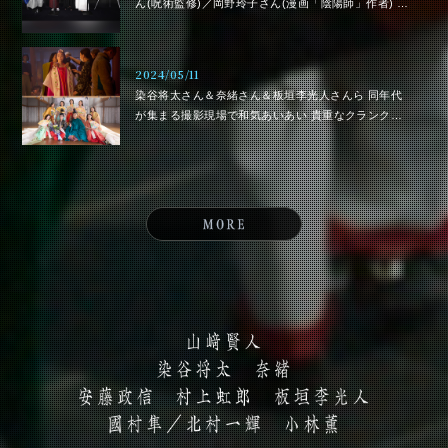
ん(呪術監修)／岡野玲子さん(漫画「陰陽師」作者) 呪
術界のレジェンドたちが思う“安倍晴明像”とは？ こ
こでしか聞けない『陰陽師０』の裏側を語り尽く
す！
2024/05/11
染谷将太さん＆奈緒さん＆板垣李光人さんら 同年代
が集まる撮影現場で和気あいあい 貴重なクランクア
ップも収めたオフショット解禁！！