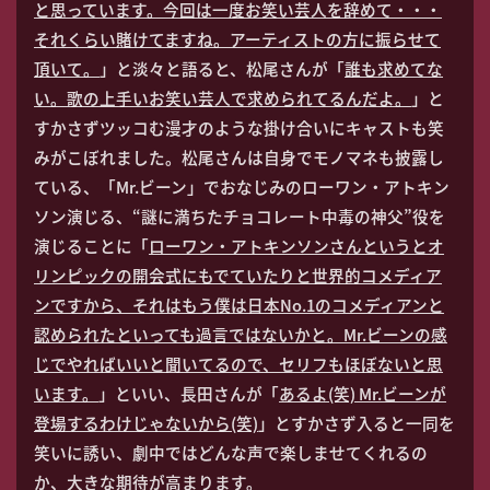
と思っています。今回は一度お笑い芸人を辞めて・・・
それくらい賭けてますね。アーティストの方に振らせて
頂いて。
」と淡々と語ると、松尾さんが「
誰も求めてな
い。歌の上手いお笑い芸人で求められてるんだよ。
」と
すかさずツッコむ漫才のような掛け合いにキャストも笑
みがこぼれました。松尾さんは自身でモノマネも披露し
ている、「Mr.ビーン」でおなじみのローワン・アトキン
ソン演じる、“謎に満ちたチョコレート中毒の神父”役を
演じることに「
ローワン・アトキンソンさんというとオ
リンピックの開会式にもでていたりと世界的コメディア
ンですから、それはもう僕は日本No.1のコメディアンと
認められたといっても過言ではないかと。Mr.ビーンの感
じでやればいいと聞いてるので、セリフもほぼないと思
います。
」といい、長田さんが「
あるよ(笑) Mr.ビーンが
登場するわけじゃないから(笑)
」とすかさず入ると一同を
笑いに誘い、劇中ではどんな声で楽しませてくれるの
か、大きな期待が高まります。