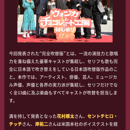
今回発表された“完全吹替版”とは、一流の演技力と歌唱
力を兼ね備えた豪華キャストが集結し、セリフも歌も完
全に日本語で吹き替えをしている日本語吹替版作品のこ
と。本作では、アーティスト、俳優、芸人、ミュージカ
ル声優、声優と各界の実力派が集結し、セリフだけでな
く全13曲に及ぶ楽曲もすべてキャストが吹替を担当しま
す。
満を持して発表となった
花村想太
さん、
セントチヒロ・
チッチ
さん、
岸祐二
さんは米国本社のボイステストを経