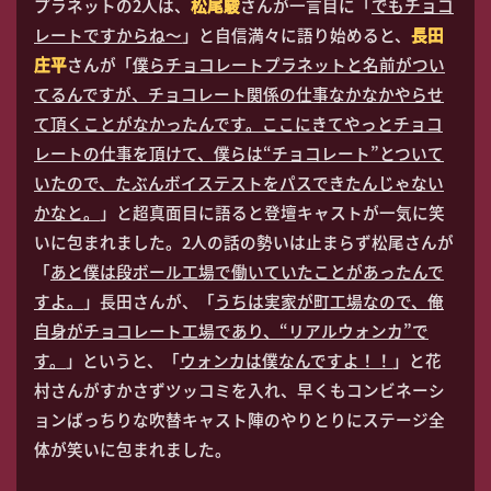
プラネットの2人は、
松尾駿
さんが一言目に「
でもチョコ
レートですからね～
」と自信満々に語り始めると、
長田
庄平
さんが「
僕らチョコレートプラネットと名前がつい
てるんですが、チョコレート関係の仕事なかなかやらせ
て頂くことがなかったんです。ここにきてやっとチョコ
レートの仕事を頂けて、僕らは“チョコレート”とついて
いたので、たぶんボイステストをパスできたんじゃない
かなと。
」と超真面目に語ると登壇キャストが一気に笑
いに包まれました。2人の話の勢いは止まらず松尾さんが
「
あと僕は段ボール工場で働いていたことがあったんで
すよ。
」長田さんが、「
うちは実家が町工場なので、俺
自身がチョコレート工場であり、“リアルウォンカ”で
す。
」というと、「
ウォンカは僕なんですよ！！
」と花
村さんがすかさずツッコミを入れ、早くもコンビネーシ
ョンばっちりな吹替キャスト陣のやりとりにステージ全
体が笑いに包まれました。