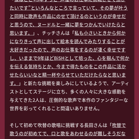
たいです”といろんなところで言っていて、その夢が叶う
と同時に歌声も作品にのせて頂けるのというのが幸せだ
と思うので、ヌードルと一緒に夢をつかんでいけたらと
思います。
」、チッチさんは「
私も小さいときから何か
になりきって声に出して絵本を読んでみたりすることが
大好きだったので、声のお仕事をするのが凄く幸せです
し、いままで9年ほどBiSHとして培った、心を掴んで何か
を伝える気持ちとか、今まで得たものをこの作品に活か
せたらいいなと精一杯やらせていただけたらなと思いま
す。
」と新たな挑戦を楽しみにしているようで、アーティ
ストとしてステージに立ち、多くの人々に大きな感動を
与えてきた2人は、圧倒的な歌声で本作のファンタジーな
世界を彩ってくれること間違いありません。
そして初めて吹替の歌唱に挑戦する長田さんは「
吹替で
歌うのが初めてで、口と歌をあわせるのが難しそうだな