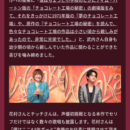
ートン版の「チョコレート工場の秘密」の劇場版をみ
て、それをきっかけに1971年版の『夢のチョコレート工
場』や、原作の『チョコレート工場の秘密』を読んで、
色々なチョコレート工場の作品は小さい頃から親しみが
あったので、非常に光栄でした。
」と、武内さん自身も
幼少期の頃から親しんでいた作品に関わることができた
喜びを噛み締めました。
花村さんとチッチさんは、声優初挑戦となる本作でセリ
フだけではなく数々の歌唱も披露します。花村さんは
「
僕はここ4,5年ずっと“声優のお仕事に挑戦させて頂き