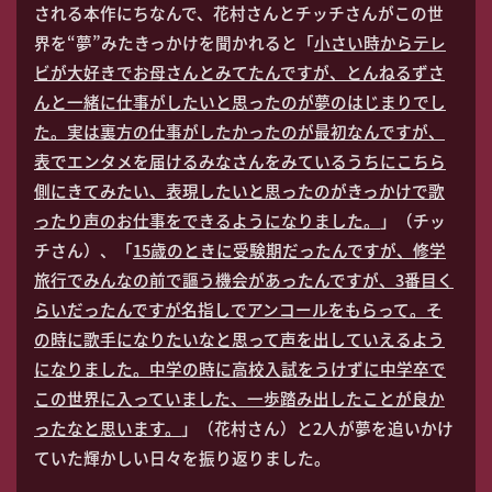
される本作にちなんで、花村さんとチッチさんがこの世
界を“夢”みたきっかけを聞かれると「
小さい時からテレ
ビが大好きでお母さんとみてたんですが、とんねるずさ
んと一緒に仕事がしたいと思ったのが夢のはじまりでし
た。実は裏方の仕事がしたかったのが最初なんですが、
表でエンタメを届けるみなさんをみているうちにこちら
側にきてみたい、表現したいと思ったのがきっかけで歌
ったり声のお仕事をできるようになりました。
」（チッ
チさん）、「
15歳のときに受験期だったんですが、修学
旅行でみんなの前で謳う機会があったんですが、3番目く
らいだったんですが名指しでアンコールをもらって。そ
の時に歌手になりたいなと思って声を出していえるよう
になりました。中学の時に高校入試をうけずに中学卒で
この世界に入っていました、一歩踏み出したことが良か
ったなと思います。
」（花村さん）と2人が夢を追いかけ
ていた輝かしい日々を振り返りました。