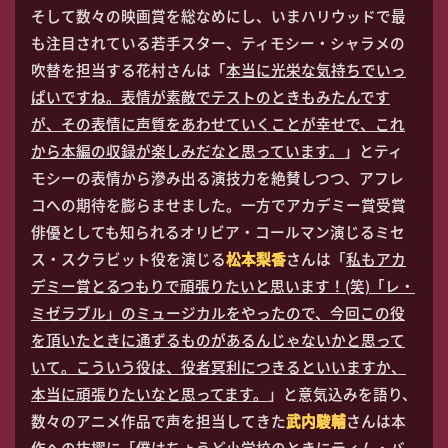
そして数々の映画賞を総なめにし、いまハリウッドで最
も注目されている若手スター、ティモシー・シャラメの
吹替を担当する花村さんは「
本当に光栄な気持ちでいっ
ぱいですね。表情が素敵でテストのときもみたんです
が、その表情に声質をあわせていくことが幸せで、これ
から本編の収録が楽しみだなと思っています。
」とティ
モシーの表情から滲み出る演技力を絶賛しつつ、アフレ
コへの期待を膨らませました。一方でアカデミー賞受賞
俳優としても知られるオリビア・コールマン演じるミセ
ス・スクラビット役を演じる
松本梨香
さんは「
私もアカ
デミー賞とるつもりで頑張りたいと思います！(笑)「レ・
ミゼラブル」のミュージカルをやったので、今回この役
を頂いたときに通ずるものがあるんじゃないかと思って
いて。こういう役は、役者冥利につきるといいますか、
本当に頑張りたいなと思ってます。
」と意気込みを語り、
数々のアニメ作品で声を担当してきた
武内駿輔
さんは本
作への抜擢に「
僕はちょうど小学校のときにティム・バ