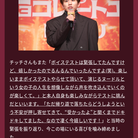
チッチさんもまた「
ボイステストは緊張してたんですけ
ど、嬉しかったのでるんるんでいったんですよ(笑)。楽し
いままボイステストやらせて頂いて、演じるヌードルと
いう女の子の人生を想像しながら声を吹き込んでいくの
が楽しくて。」と本人自身も楽しみながらテストに挑ん
だといいます。「ただ帰り道で落ちたらどうしようとい
う不安が押し寄せてきて、“受かったよ”と聞くまでドキ
ドキしてました。なので凄く今嬉しいです！
」と当時の
緊張を振り返り、今この場にいる喜びを嚙み締めまし
た。