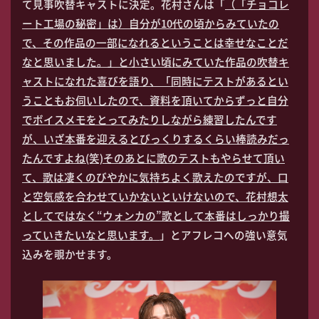
て見事吹替キャストに決定。花村さんは「
（「チョコレ
ート工場の秘密」は）自分が10代の頃からみていたの
で、その作品の一部になれるということは幸せなことだ
なと思いました。」と小さい頃にみていた作品の吹替キ
ャストになれた喜びを語り、「同時にテストがあるとい
うこともお伺いしたので、資料を頂いてからずっと自分
でボイスメモをとってみたりしながら練習したんです
が、いざ本番を迎えるとびっくりするくらい棒読みだっ
たんですよね(笑)そのあとに歌のテストもやらせて頂い
て、歌は凄くのびやかに気持ちよく歌えたのですが、口
と空気感を合わせていかないといけないので、花村想太
としてではなく“ウォンカの”歌として本番はしっかり撮
っていきたいなと思います。
」とアフレコへの強い意気
込みを覗かせます。