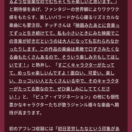
るような音楽なのでむちゃくちゃ楽しいと思います。
」
と期待値をあげ、ファンタジーの世界観によりワクワク
感をもたらす、美しいバラードから心躍るリズミカルな
楽曲にも要注目。チッチさんは「
映画みたあとに音楽っ
てずっと生き続けてて、私も小さいときにみた映画でこ
の音楽が好きだというのは大人になっても忘れられなか
ったりします。この作品の楽曲は素敵で口ずさみたくな
る曲もたくさんあるので、そういう楽しみ方もしてほし
いです！
」と熱弁し、「
すごくキャラクターがたって
て、めっちゃ楽しいんですよ！面白い、可愛い、楽し
い、カッコいい人とたくさんいる中で、そのキャラクタ
ーがたってる歌なので、ぜひ楽しみにしててくださ
い！
」と、「ピュア・イマジネーション」の他にも個性
豊かなキャラクターたちが歌うジャンル様々な楽曲へ期
待が高まります。
初のアフレコ収録には「
初日苦労したなという印象があ