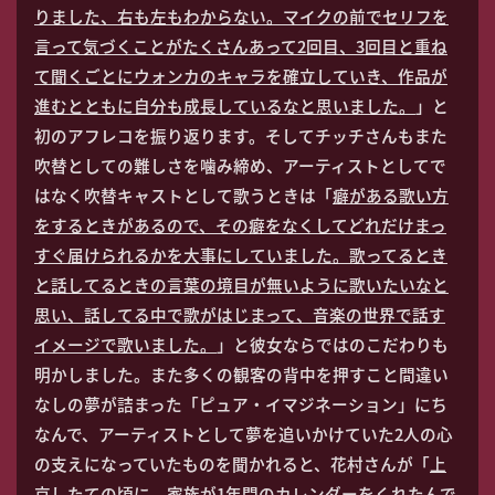
りました、右も左もわからない。マイクの前でセリフを
言って気づくことがたくさんあって2回目、3回目と重ね
て聞くごとにウォンカのキャラを確立していき、作品が
進むとともに自分も成長しているなと思いました。
」と
初のアフレコを振り返ります。そしてチッチさんもまた
吹替としての難しさを噛み締め、アーティストとしてで
はなく吹替キャストとして歌うときは「
癖がある歌い方
をするときがあるので、その癖をなくしてどれだけまっ
すぐ届けられるかを大事にしていました。歌ってるとき
と話してるときの言葉の境目が無いように歌いたいなと
思い、話してる中で歌がはじまって、音楽の世界で話す
イメージで歌いました。
」と彼女ならではのこだわりも
明かしました。また多くの観客の背中を押すこと間違い
なしの夢が詰まった「ピュア・イマジネーション」にち
なんで、アーティストとして夢を追いかけていた2人の心
の支えになっていたものを聞かれると、花村さんが「
上
京したての頃に、家族が1年間のカレンダーをくれたんで