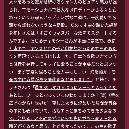
人々をあっと驚かせ続けるウォンカのピュアな魅力が綴
られ、エモーショナルで壮大なメロディーから段々と変
わっていく心躍るアップテンポな曲調は、一度聴いたら
頭から離れないような主題歌。 初めて本曲を聴いた感動
を花村さんは「
すごくウィスパーな歌声でスタートする
んですよ。演じるティモシーさんが本当に素敵で、表情
と声のニュアンスと口の形が印象的だったのでそのあた
りを再現できるようにしました。日本的な歌い方でいう
と母音を発音してキレイに歌うことが重要だなと思いつ
つ、まず音楽に浸ることを大事にしつつ、幻想的かつ音
楽の中に哀愁がある楽曲だなと思いました
」と語り、チ
ッチさんは「
最初話しかけるようにスーっと入ってきた
あとに、ワーっとなっていくのわかりますか？(笑)（手を
広げながら）世界が一変したように煌めいた瞬間が音楽
の中にも表れていて、私もずっと夢をみてきた少女なの
で、夢見ることを諦めずにいった先に世界を変えられる
瞬間がくるなと思うことが多かったので、この曲の歌詞