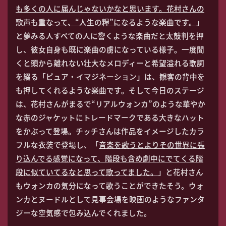
も多くの人に届んじゃないかなと思います。花村さんの
歌声も重なって、“人生の糧”になるような楽曲です。
」
と夢みる人すべての人に響くような楽曲だと太鼓判を押
し、彼女自身も既に楽曲の虜になっている様子。一度聞
くと頭から離れない壮大なメロディーと希望溢れる歌詞
を綴る「ピュア・イマジネーション」は、観客の背中を
も押してくれるような楽曲です。そして今日のステージ
は、花村さんがまるで“リアルウォンカ”のような華やか
な赤のジャケットにトレードマークである大きなハット
をかぶって登場。チッチさんは作品をイメージしたカラ
フルな衣装で登場し、「
音楽を歌うとよりその世界に張
り込んでる感覚になって、階段も含め劇中にでてくる階
段に似ていてるなと思って歌ってました。
」と花村さん
もウォンカの気分になって歌うことができたそう。ウォ
ンカとヌードルとして見事会場を映画のようなファンタ
ジーな空気感で包み込んでくれました。