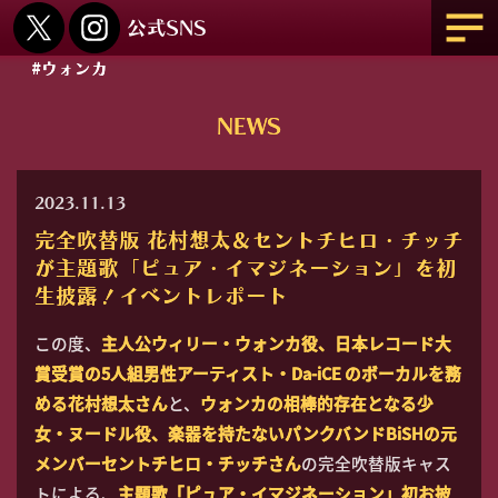
#ウォンカ
NEWS
2023.11.13
完全吹替版 花村想太＆セントチヒロ・チッチ
が主題歌「ピュア・イマジネーション」を初
生披露！イベントレポート
この度、
主人公ウィリー・ウォンカ役、日本レコード大
賞受賞の5人組男性アーティスト・Da-iCE のボーカルを務
める花村想太さん
と、
ウォンカの相棒的存在となる少
女・ヌードル役、楽器を持たないパンクバンドBiSHの元
メンバーセントチヒロ・チッチさん
の完全吹替版キャス
トによる、
主題歌「ピュア・イマジネーション」初お披