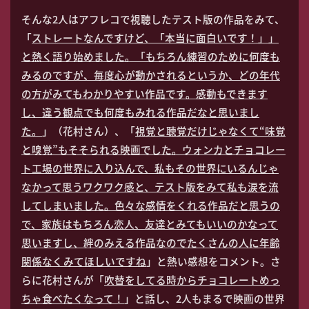
そんな2人はアフレコで視聴したテスト版の作品をみて、
「
ストレートなんですけど、「本当に面白いです！」」
と熱く語り始めました。「もちろん練習のために何度も
みるのですが、毎度心が動かされるというか、どの年代
の方がみてもわかりやすい作品です。感動もできます
し、違う観点でも何度もみれる作品だなと思いまし
た。
」（花村さん）、「
視覚と聴覚だけじゃなくて“味覚
と嗅覚”もそそられる映画でした。ウォンカとチョコレー
ト工場の世界に入り込んで、私もその世界にいるんじゃ
なかって思うワクワク感と、テスト版をみて私も涙を流
してしまいました。色々な感情をくれる作品だと思うの
で、家族はもちろん恋人、友達とみてもいいのかなって
思いますし、絆のみえる作品なのでたくさんの人に年齢
関係なくみてほしいですね
」と熱い感想をコメント。さ
らに花村さんが「
吹替をしてる時からチョコレートめっ
ちゃ食べたくなって！
」と話し、2人もまるで映画の世界