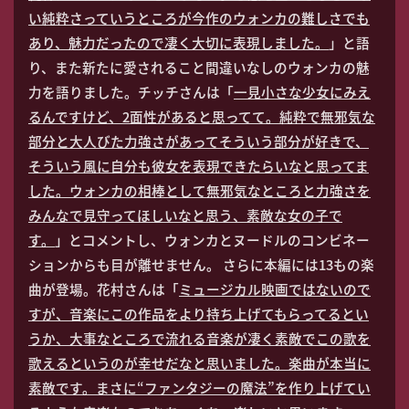
い純粋さっていうところが今作のウォンカの難しさでも
あり、魅力だったので凄く大切に表現しました。
」と語
り、また新たに愛されること間違いなしのウォンカの魅
力を語りました。チッチさんは「
一見小さな少女にみえ
るんですけど、2面性があると思ってて。純粋で無邪気な
部分と大人びた力強さがあってそういう部分が好きで、
そういう風に自分も彼女を表現できたらいなと思ってま
した。ウォンカの相棒として無邪気なところと力強さを
みんなで見守ってほしいなと思う、素敵な女の子で
す。
」とコメントし、ウォンカとヌードルのコンビネー
ションからも目が離せません。 さらに本編には13もの楽
曲が登場。花村さんは「
ミュージカル映画ではないので
すが、音楽にこの作品をより持ち上げてもらってるとい
うか、大事なところで流れる音楽が凄く素敵でこの歌を
歌えるというのが幸せだなと思いました。楽曲が本当に
素敵です。まさに“ファンタジーの魔法”を作り上げてい