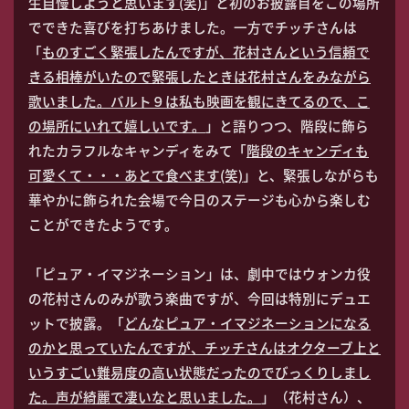
生自慢しようと思います(笑)
」と初のお披露目をこの場所
でできた喜びを打ちあけました。一方でチッチさんは
「
ものすごく緊張したんですが、花村さんという信頼で
きる相棒がいたので緊張したときは花村さんをみながら
歌いました。バルト９は私も映画を観にきてるので、こ
の場所にいれて嬉しいです。
」と語りつつ、階段に飾ら
れたカラフルなキャンディをみて「
階段のキャンディも
可愛くて・・・あとで食べます(笑)
」と、緊張しながらも
華やかに飾られた会場で今日のステージも心から楽しむ
ことができたようです。
「ピュア・イマジネーション」は、劇中ではウォンカ役
の花村さんのみが歌う楽曲ですが、今回は特別にデュエ
ットで披露。「
どんなピュア・イマジネーションになる
のかと思っていたんですが、チッチさんはオクターブ上と
いうすごい難易度の高い状態だったのでびっくりしまし
た。声が綺麗で凄いなと思いました。
」（花村さん）、