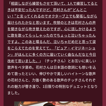
「
相談しながら練習もさせて頂いて、1人で練習してると
きは不安だったんですけど、花村さんが“どんとこ
い！”と言ってくれるのでオクターブ上でも緊張しながら
届けられたかなと思います。吹替のときは花村さんの声
を聞きながら吹き替えたのですが、心に話しかけるよう
に歌を歌ってらっしゃったのでちょっと泣いちゃったん
ですよ。このあと喋るんだ、泣いちゃだめだと思って涙
をこらえてたのを覚えてて。「ピュア・イマジネーショ
ン」がほんとに多くの方に届いていく曲なんだなと今日
改めて思いました。
」（チッチさん）とお互いに美しい
歌声をベタ褒め。花村さんは日本語の歌詞にも想いを込
めて歌ったといい、伸びやかで美しいハイトーンな歌声
の花村さんと、力強く艶のある歌声のチッチさんそれぞ
れの魅力が響き渡り、1日限りの特別なデュエットとなり
ました。