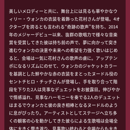
美しいメロディーと共に、舞台上には見るも華やかなウ
ィリー・ウォンカの衣装を着飾った花村さんが登場。4オ
クターブを誇るとも言われる“奇跡の歌声”を持ち、2014
年のメジャーデビュー以来、抜群の歌唱力で様々な音楽
賞を受賞してきた彼は持ち前の声で、夢に向かって突き
進むウォンカの決意や未来への希望を力強く歌いはじめ
ると、会場は一気に花村さんの歌声の虜に。アップテン
ポになるリズムにのせて、ウォンカのジャケットカラー
を基調とした鮮やかな赤の衣装をまとったヌードル役の
セントチヒロ・チッチさんが登場し、手を取り合って階
段を下りた2人は見事なデュエットをお披露目。伸びやか
で情感溢れ、見事なハーモニーを奏でる2人のデュエット
はまるでウォンカと彼の良き相棒となるヌードルのよう
に息がぴったり。アーティストとしてステージへ立ち多
くの観客の心を動かしてきた彼らによる生歌唱は会場全
体に大きく響き渡り、見事歌い終わると会場からも大き