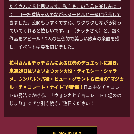
たくさんいると思います。私自身この作品を楽しみにし
て、目一杯愛情を込めながらヌードルと一緒に成長して
きました。公開もうすぐですね、ワクワクしながら待っ
ていてくれると嬉しいです。
」（チッチさん）と、熱く
作品をアピール！2人の圧倒的で美しい歌声の余韻を残
し、イベントは幕を閉じました。
花村さん＆チッチさんによる圧巻のデュエットに続き、
来週20日はいよいよウォンカ役・ティモシー・シャラ
メ、ウンパルンパ役・ヒュー・グラントら登壇の“マジカ
ル・チョコレート・ナイト”が開催！
日本中をチョコレー
トの魔法にかける、『ウォンカとチョコレート工場のは
じまり』にぜひ引き続きご注目ください！
NEWS INDEX