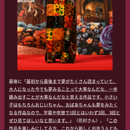
最後に「
最初から最後まで夢がたくさん詰まっていて、
大人になった今でも夢みることって大事なんだな、一歩
踏み出すことが大事なんだなと思える作品です。小さい
子はもちろんおじいちゃん、おばあちゃんも夢をみたく
なる作品なので、字幕や吹替で1回とはいわず2回、3回と
ぜひ見てほしいなと思います。
」（花村さん）、「
この
作品を楽しみにしてる方、これから新しく出会う人とも