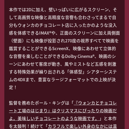
本作では2Dに加え、壁いっぱいに広がるスクリーン、そ
して高画質な映像と高精度な音響も合わさってまるで自
分もウォンカのチョコレート店に入ったかのような没入
感を体感できるIMAX®や、正面のスクリーンに加え両側面
（壁面）にも映像が投影され270度の視界すべてで映画を
鑑賞することができるScreenX、映像にあわせて立体的
な音響を楽しむことができるDolby Cinema®、映画のシ
ーンにあわせて客席が動き、風やミストなど五感を刺激
する特殊効果が繰り出される「体感型」シアターシステ
ムの4DXまで、豊富なラージフォーマットでの上映が決
定！
監督を務めたポール・キングは「
『ウォンカとチョコレ
ート工場のはじまり』はクリスマスにぴったりの映画だ
よ。美味しいチョコレートのような映画です。
」と本作
を太鼓判！続けて「
カラフルで楽しい外身のなかには温