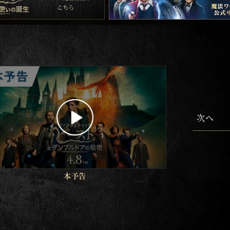
次へ
本予告
1分