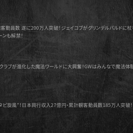
客動員数 遂に200万人突破！ジェイコブがグリンデルバルドに杖
ーンも解禁！
クラブが進化した魔法ワールドに大興奮！GWはみんなで魔法体
タビ旋風"！日本興行収入27億円・累計観客動員数185万人突破