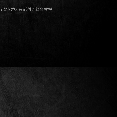
!?吹き替え裏話付き舞台挨拶