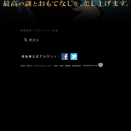
利用規約
|
プライバシー方針
©
©
2014 枢やな／スクウェアエニックス
2014 映画「黒執事」製作委員会