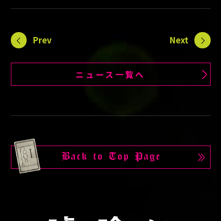
Prev
Next
ニュース一覧へ
B
a
c
k
t
o
T
o
p
P