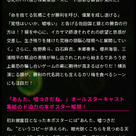
「命を捨てる気概こそが勝利を呼び、偉業を成し遂げる」
「覚悟はいいか、嘘喰い」 と告げる佐田国と貘との勝負の行
方は！？貘を中心に、イカサマ師達それぞれの欲望と思惑が
交差し、生き残りを賭けた究極の頭脳心理戦へと展開してい
く。さらに、佐野勇斗、白石麻衣、本郷奏多、櫻井海音、三
浦翔平の緊迫の表情が映し出されこれから始まるであろう史
上最恐の騙し合いゲームの幕に期待が高まるばかりだ！横浜
演じる貘が、勝利の代名詞とも言えるカリ梅を食べるシーン
にも注目だ！
「あんた、噓つきだね。」オールスターキャスト
集結のド迫力の本ポスター解禁！
初お披露目となった本ポスターには“あんた、噓つきだ
ね。”というコピーが添えられ、眼光鋭くこちらを見つめる天