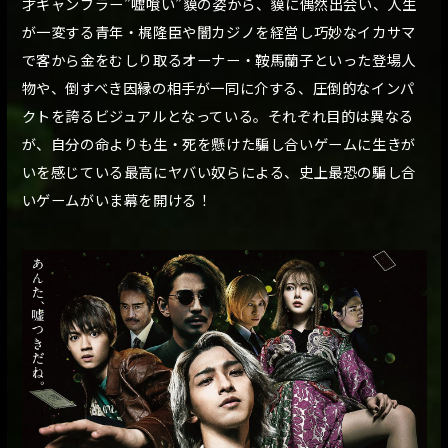
才ギャンブラー”嘘喰い”貘の姿から、貘に偶然出会い、人生
が一変する青年・梶隆臣や闇カジノを経営し巧妙なイカサマ
で客から金をむしり取るオーナー・鞍馬蘭子といった登場人
物や、倒すべき因縁の相手が一同に介する、圧倒的なインパ
クトを誇るビジュアルとなっている。それぞれ目的は異なる
が、自分の命よりも生・死を懸けた騙し合いゲームに生きが
いを感じている最高にヤバい奴らによる、史上最恐の騙し合
いゲームがいま幕を開ける！