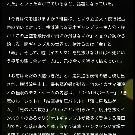
れた」といった声がでているなど、話題になっていた。
「今宵は何を賭けますか？班目様」という立会人・夜行妃古
壱の問いに対して、横浜演じる天才ギャンブラー主人公・貘
が「この上空を飛行機が飛ぶか飛ばないか」と言う台詞から
始まる。闇ギャンブルの世界で、賭けるのは「金」と
「命」。そして、噓（イカサマ）を見抜けなければ即死とい
う極限の騙し合いゲームに、己の全てを賭けて挑んでいく。
「お前はただの大噓つきだ」と、鬼気迫る表情の貘も映し出
され、横浜流星史上、最も緊迫感が迸る一流のイカサマ師達
との極限のデス・ゲームの内容は、「DEATHポーカー」「悪
魔のルーレット」「航空機制圧バトル」「殺し屋脱出ゲー
ム」「死のババ抜き」ということが明らかに。度肝を抜くイ
ンパクトのあるオリジナルギャンブルが数多く登場する漫画
内でも、奈落の底へと誘う首吊り遊戯・ハングマンが登場す
る死のババ抜きは緊張感・スピード感ある勝負が見所だ。