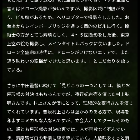
言えばドローン撮影が多いんですが、撮影区域に制限があ
り、ビル風があるため、ヘリコプターで撮影をしました。お
台場からレインボーブリッジを通って目的のビルに行く。操
縦士の方がとても素晴らしく、４～５回撮影をした後、東京
上空の絵も撮影し、メインタイトルバックに使いました。ド
ローン全盛期の時代に、ドローンがいけないエリアで、また
違う味わいの空撮ができたと思います。」とこだわりを語っ
ている。
さらに中田監督は続けて「見どころの一つとしては、貘とお
屋形様の対決はもちろんですが、夜行妃古壱を演じた村上弘
明さんです。村上さんが僕にとって、理想的な夜行さんを演じ
てくれています。普段村上さんは温かみのある方で、現場を
和ますコミカルな人なんですが、立会人としてクールそのも
の。貘とお屋形様の対決の裏では、人が容赦なく死んでい
き、温度感ゼロの非情に貘を導いていく。人間味をすっと消