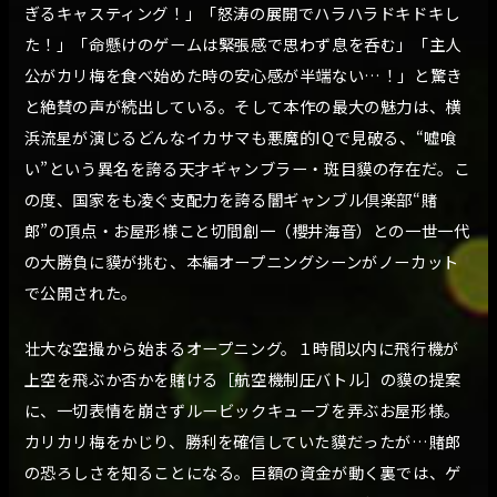
ぎるキャスティング！」「怒涛の展開でハラハラドキドキし
た！」「命懸けのゲームは緊張感で思わず息を呑む」「主人
公がカリ梅を食べ始めた時の安心感が半端ない…！」と驚き
と絶賛の声が続出している。そして本作の最大の魅力は、横
浜流星が演じるどんなイカサマも悪魔的IQで見破る、“嘘喰
い”という異名を誇る天才ギャンブラー・斑目貘の存在だ。こ
の度、国家をも凌ぐ支配力を誇る闇ギャンブル倶楽部“賭
郎”の頂点・お屋形様こと切間創一（櫻井海音）との一世一代
の大勝負に貘が挑む、本編オープニングシーンがノーカット
で公開された。
壮大な空撮から始まるオープニング。１時間以内に飛行機が
上空を飛ぶか否かを賭ける［航空機制圧バトル］の貘の提案
に、一切表情を崩さずルービックキューブを弄ぶお屋形様。
カリカリ梅をかじり、勝利を確信していた貘だったが…賭郎
の恐ろしさを知ることになる。巨額の資金が動く裏では、ゲ