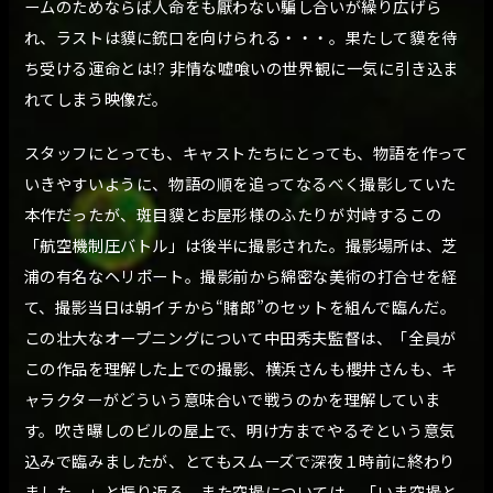
ームのためならば人命をも厭わない騙し合いが繰り広げら
れ、ラストは貘に銃口を向けられる・・・。果たして貘を待
ち受ける運命とは!? 非情な嘘喰いの世界観に一気に引き込ま
れてしまう映像だ。
スタッフにとっても、キャストたちにとっても、物語を作って
いきやすいように、物語の順を追ってなるべく撮影していた
本作だったが、斑目貘とお屋形様のふたりが対峙するこの
「航空機制圧バトル」は後半に撮影された。撮影場所は、芝
浦の有名なヘリポート。撮影前から綿密な美術の打合せを経
て、撮影当日は朝イチから“賭郎”のセットを組んで臨んだ。
この壮大なオープニングについて中田秀夫監督は、「全員が
この作品を理解した上での撮影、横浜さんも櫻井さんも、キ
ャラクターがどういう意味合いで戦うのかを理解していま
す。吹き曝しのビルの屋上で、明け方までやるぞという意気
込みで臨みましたが、とてもスムーズで深夜１時前に終わり
ました。」と振り返る。また空撮については、「いま空撮と