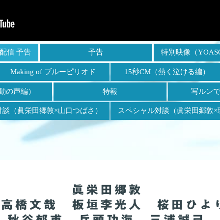
配信 予告
予告
特別映像（YOASO
Making of
ブルーピリオド
15秒CM
（熱く泣ける編）
動の声編）
特報
写ルン
対談
（眞栄田郷敦×山口つばさ）
スペシャル対談
（眞栄田郷敦×