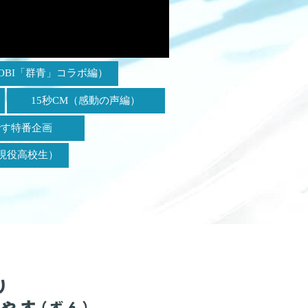
BI
「群青」コラボ編）
15秒CM
（感動の声編）
です特番企画
現役高校生）