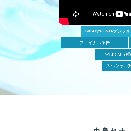
Blu-ray&DVD
/デジタル
ファイナル予告
WEBCM
（感
スペシャル